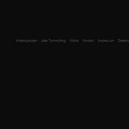
Arbeitsproben
über Tommyfrog
Motto
Kontakt
Impressum
Datensc
});