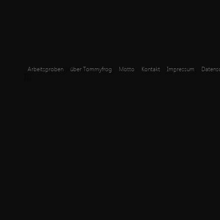
Arbeitsproben
über Tommyfrog
Motto
Kontakt
Impressum
Datensc
});