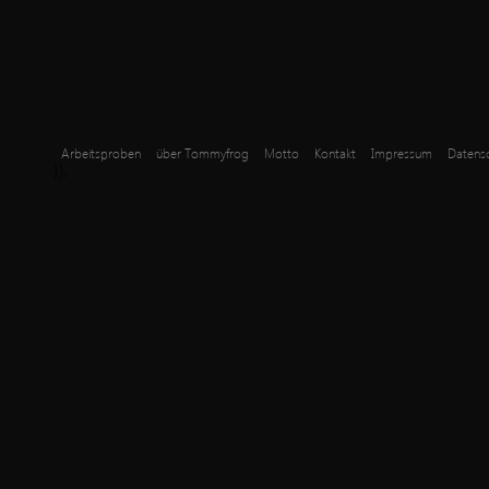
Arbeitsproben
über Tommyfrog
Motto
Kontakt
Impressum
Datensc
});