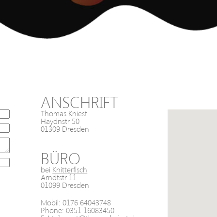
ANSCHRIFT
ANFAH
Thomas Kniest
Haydnstr 50
01309 Dresden
BÜRO
bei
Knitterfisch
Arndtstr 11
01099 Dresden
Mobil: 0176 64043748
Phone: 0351 16083450