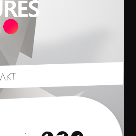
AKT
int(9)