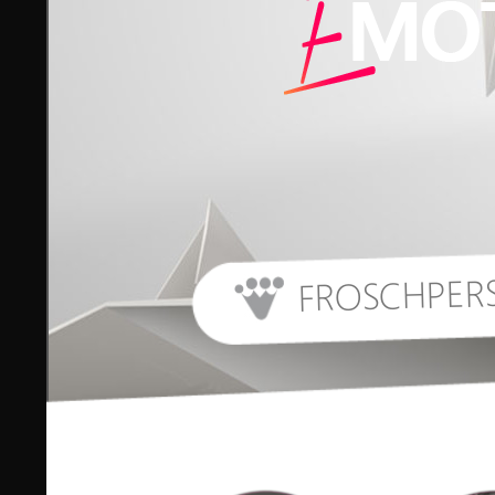
FROSCHPER
START