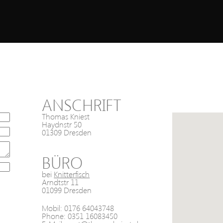
ANSCHRIFT
ANFAH
Thomas Kniest
Haydnstr 50
01309 Dresden
BÜRO
bei
Knitterfisch
Arndtstr 11
01099 Dresden
Mobil: 0176 64043748
Phone: 0351 16083450