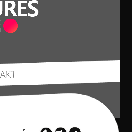
AKT
int(9)