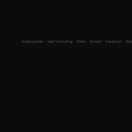
Arbeitsproben
über Tommyfrog
Motto
Kontakt
Impressum
Dat
});