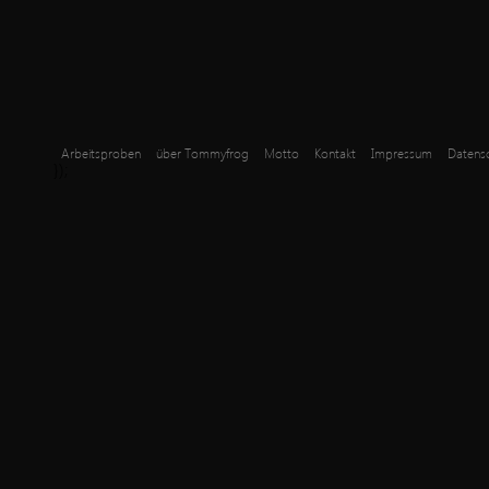
Arbeitsproben
über Tommyfrog
Motto
Kontakt
Impressum
Datensc
});